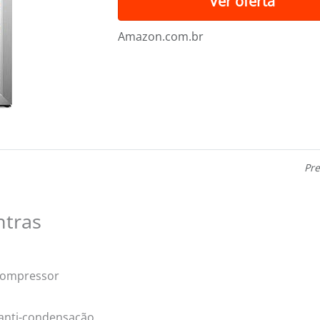
Ver oferta
Amazon.com.br
Pre
ntras
 compressor
 anti-condensação