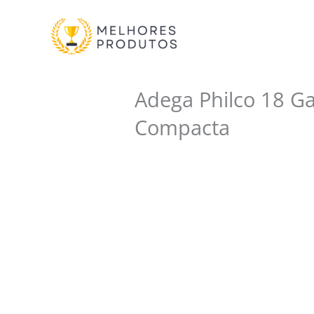
Ir
para
o
conteúdo
Adega Philco 18 G
Compacta