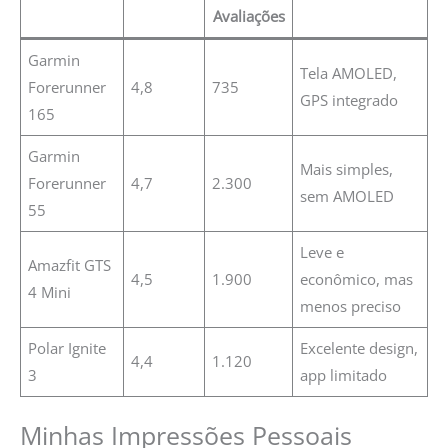
Avaliações
Garmin
Tela AMOLED,
Forerunner
4,8
735
GPS integrado
165
Garmin
Mais simples,
Forerunner
4,7
2.300
sem AMOLED
55
Leve e
Amazfit GTS
4,5
1.900
econômico, mas
4 Mini
menos preciso
Polar Ignite
Excelente design,
4,4
1.120
3
app limitado
Minhas Impressões Pessoais