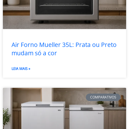
Air Forno Mueller 35L: Prata ou Preto
mudam só a cor
LEIA MAIS »
COMPARATIVOS