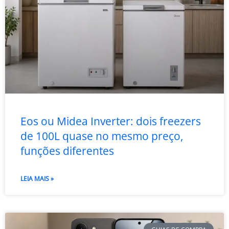
Eos ou Midea Inverter: dois freezers
de 100L quase no mesmo preço,
funções diferentes
LEIA MAIS »