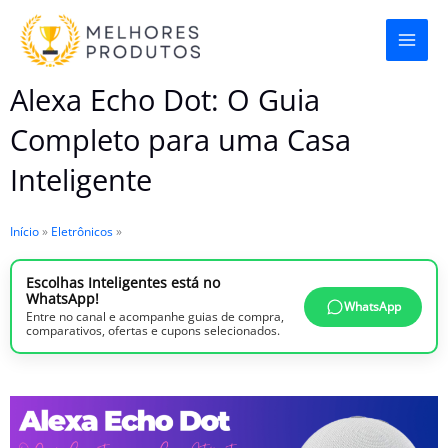
Ir
para
o
Alexa Echo Dot: O Guia
conteúdo
Completo para uma Casa
Inteligente
Início
»
Eletrônicos
»
Escolhas Inteligentes está no
WhatsApp!
WhatsApp
Entre no canal e acompanhe guias de compra,
comparativos, ofertas e cupons selecionados.