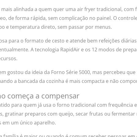
mais alinhada a quem quer uma air fryer tradicional, com f
eo, de forma rápida, sem complicação no painel. O control
po e temperatura direto, sem passar por menus.
erosa para o formato de cesto e atende bem refeições diári
entualmente. A tecnologia RapidAir e os 12 modos de prep
ecursos.
 gostou da ideia da Forno Série 5000, mas percebeu que m
uando a bancada da cozinha é mais compacta e não compor
no começa a compensar
ntido para quem já usa o forno tradicional com frequência 
os, gratinar preparos com queijo, secar frutas ou fermenta
s em um único aparelho.
 família é maior ou quando é comum receber pessoas em 