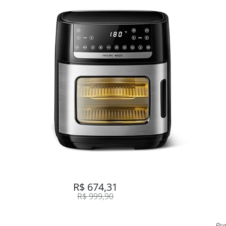
R$ 674,31
R$ 999,90
Pre