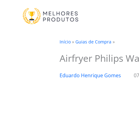
Ir
para
o
conteúdo
Início
»
Guias de Compra
»
Airfryer Philips W
Eduardo Henrique Gomes
07