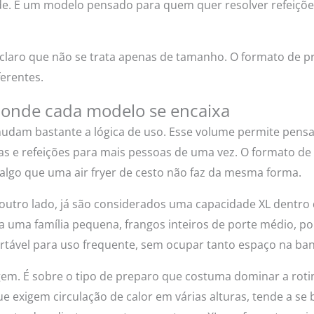
dade. É um modelo pensado para quem quer resolver refeiçõe
 claro que não se trata apenas de tamanho. O formato de pr
erentes.
 onde cada modelo se encaixa
 mudam bastante a lógica de uso. Esse volume permite pens
s e refeições para mais pessoas de uma vez. O formato d
 algo que uma air fryer de cesto não faz da mesma forma.
or outro lado, já são considerados uma capacidade XL dentro 
a uma família pequena, frangos inteiros de porte médio, p
rtável para uso frequente, sem ocupar tanto espaço na ba
agem. É sobre o tipo de preparo que costuma dominar a ro
e exigem circulação de calor em várias alturas, tende a se 