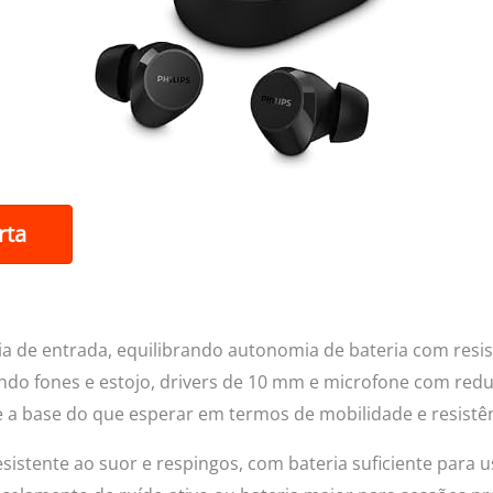
rta
a de entrada, equilibrando autonomia de bateria com resist
do fones e estojo, drivers de 10 mm e microfone com redu
e a base do que esperar em termos de mobilidade e resistên
istente ao suor e respingos, com bateria suficiente para us