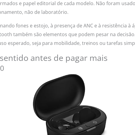
rmados e papel editorial de cada modelo. Não foram usados 
ionamento, não de laboratório.
nando fones e estojo, à presença de ANC e à resistência à á
etooth também são elementos que podem pesar na decisão.
uso esperado, seja para mobilidade, treinos ou tarefas simp
sentido antes de pagar mais
00