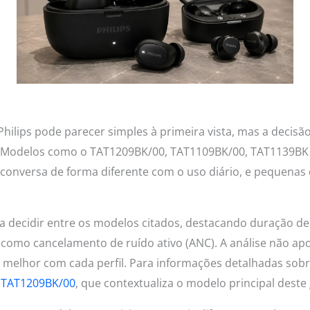
Philips pode parecer simples à primeira vista, mas a dec
ua. Modelos como o TAT1209BK/00, TAT1109BK/00, TAT1139B
onversa de forma diferente com o uso diário, e pequenas 
a decidir entre os modelos citados, destacando duração de
as como cancelamento de ruído ativo (ANC). A análise não a
 melhor com cada perfil. Para informações detalhadas sob
ps TAT1209BK/00
, que contextualiza o modelo principal deste 