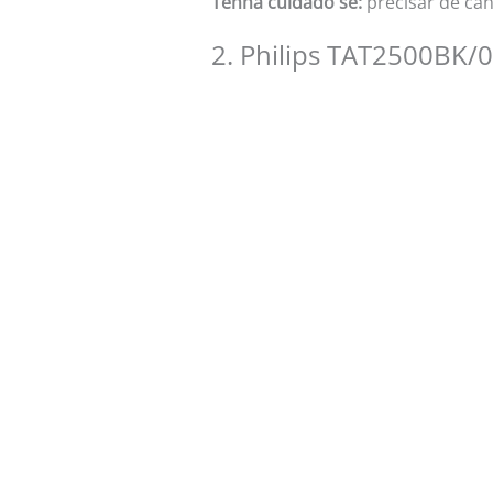
Tenha cuidado se:
precisar de can
2. Philips TAT2500BK/