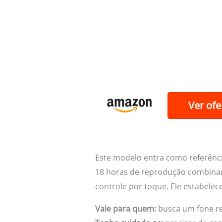
Ver ofe
Este modelo entra como referênci
18 horas de reprodução combinan
controle por toque. Ele estabelec
Vale para quem:
busca um fone res