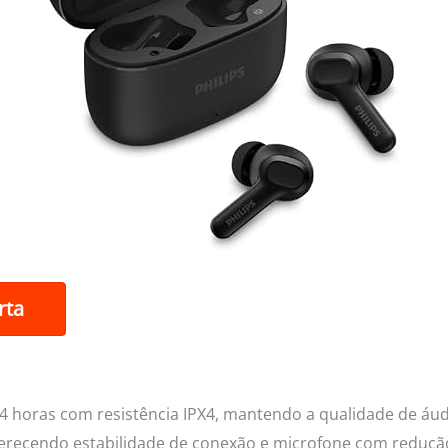
rta
4 horas com resistência IPX4, mantendo a qualidade de áudi
recendo estabilidade de conexão e microfone com redução 