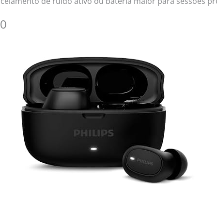
celamento de ruído ativo ou bateria maior para sessões p
00