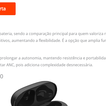
rta
bateria, sendo a comparação principal para quem valoriza r
sitivos, aumentando a flexibilidade. É a opção que amplia 
prolongar a autonomia, mantendo resistência e portabilida
tar ANC, pois adiciona complexidade desnecessária.
00