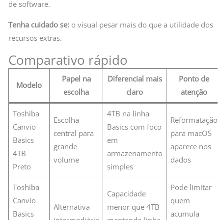
de software.
Tenha cuidado se:
o visual pesar mais do que a utilidade dos
recursos extras.
Comparativo rápido
Papel na
Diferencial mais
Ponto de
Modelo
escolha
claro
atenção
Toshiba
4TB na linha
Escolha
Reformatação
Canvio
Basics com foco
central para
para macOS
Basics
em
grande
aparece nos
4TB
armazenamento
volume
dados
Preto
simples
Toshiba
Pode limitar
Capacidade
Canvio
quem
Alternativa
menor que 4TB
Basics
acumula
intermediária
mantendo linha