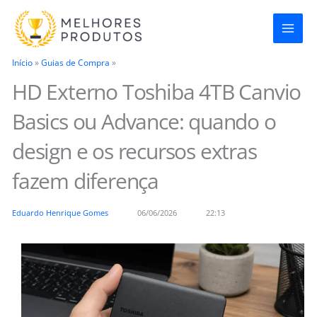
Ir
para
o
Início
»
Guias de Compra
»
conteúdo
HD Externo Toshiba 4TB Canvio
Basics ou Advance: quando o
design e os recursos extras
fazem diferença
Eduardo Henrique Gomes
06/06/2026
22:13