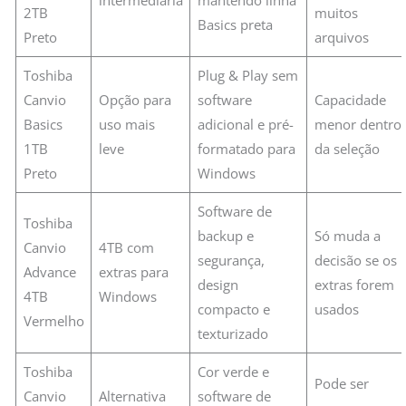
2TB
muitos
Basics preta
Preto
arquivos
Toshiba
Plug & Play sem
Canvio
Opção para
software
Capacidade
Basics
uso mais
adicional e pré-
menor dentro
1TB
leve
formatado para
da seleção
Preto
Windows
Software de
Toshiba
backup e
Só muda a
Canvio
4TB com
segurança,
decisão se os
Advance
extras para
design
extras forem
4TB
Windows
compacto e
usados
Vermelho
texturizado
Toshiba
Cor verde e
Pode ser
Canvio
Alternativa
software de