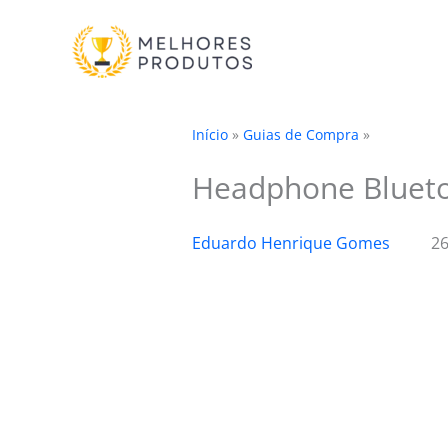
Ir
para
o
conteúdo
Início
»
Guias de Compra
»
Headphone Bluetoo
Eduardo Henrique Gomes
26