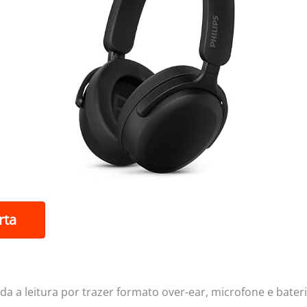
rta
 a leitura por trazer formato over-ear, microfone e bateri