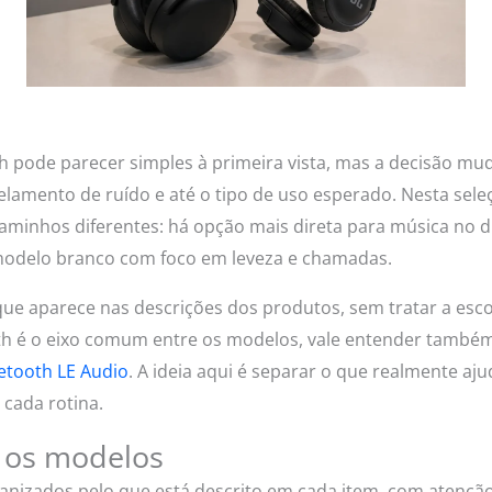
 pode parecer simples à primeira vista, mas a decisão m
celamento de ruído e até o tipo de uso esperado. Nesta se
inhos diferentes: há opção mais direta para música no dia
modelo branco com foco em leveza e chamadas.
 que aparece nas descrições dos produtos, sem tratar a esc
th é o eixo comum entre os modelos, vale entender também
etooth LE Audio
. A ideia aqui é separar o que realmente aj
cada rotina.
 os modelos
nizados pelo que está descrito em cada item, com atenção 