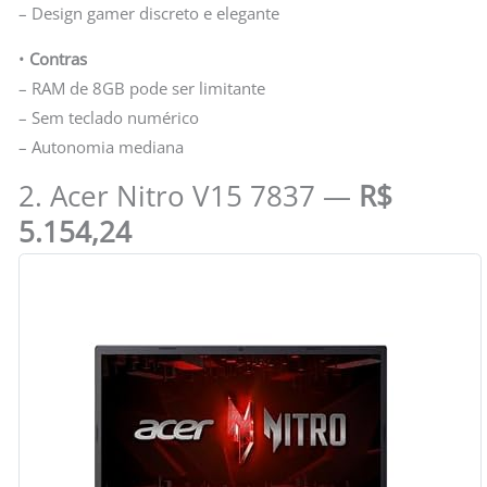
– Design gamer discreto e elegante
•
Contras
– RAM de 8GB pode ser limitante
– Sem teclado numérico
– Autonomia mediana
2. Acer Nitro V15 7837 —
R$
5.154,24