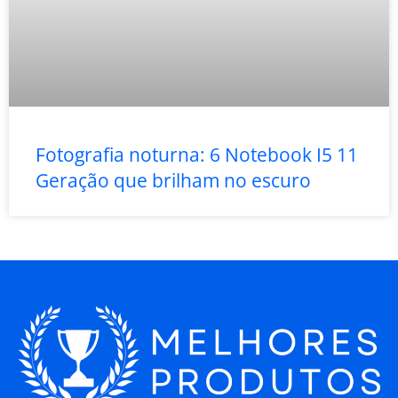
Fotografia noturna: 6 Notebook I5 11
Geração que brilham no escuro