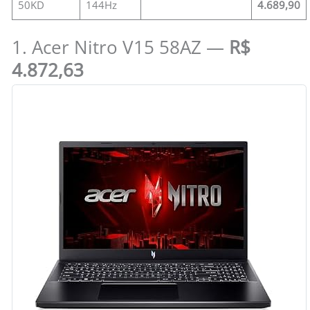
50KD
144Hz
4.689,90
1. Acer Nitro V15 58AZ —
R$
4.872,63