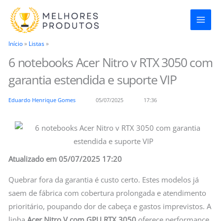
Ir
para
o
Início
»
Listas
»
conteúdo
6 notebooks Acer Nitro v RTX 3050 com
garantia estendida e suporte VIP
Eduardo Henrique Gomes
05/07/2025
17:36
Atualizado em 05/07/2025 17:20
Quebrar fora da garantia é custo certo. Estes modelos já
saem de fábrica com cobertura prolongada e atendimento
prioritário, poupando dor de cabeça e gastos imprevistos. A
linha
Acer Nitro V com GPU RTX 3050
oferece performance