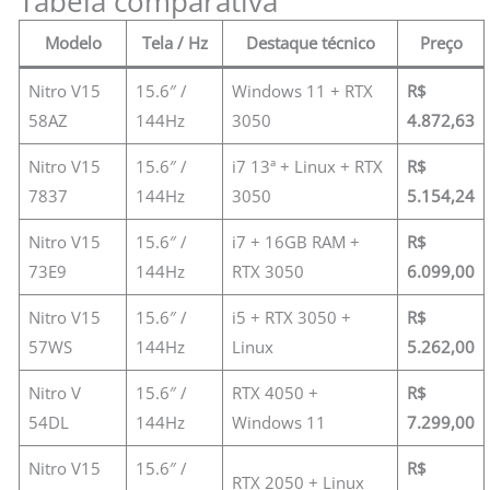
Tabela comparativa
Modelo
Tela / Hz
Destaque técnico
Preço
Nitro V15
15.6″ /
Windows 11 + RTX
R$
58AZ
144Hz
3050
4.872,63
Nitro V15
15.6″ /
i7 13ª + Linux + RTX
R$
7837
144Hz
3050
5.154,24
Nitro V15
15.6″ /
i7 + 16GB RAM +
R$
73E9
144Hz
RTX 3050
6.099,00
Nitro V15
15.6″ /
i5 + RTX 3050 +
R$
57WS
144Hz
Linux
5.262,00
Nitro V
15.6″ /
RTX 4050 +
R$
54DL
144Hz
Windows 11
7.299,00
Nitro V15
15.6″ /
R$
RTX 2050 + Linux