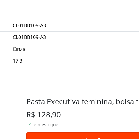
CI.01BB109-A3
CI.01BB109-A3
Cinza
17.3"
Pasta Executiva feminina, bolsa 
R$ 128,90
em estoque