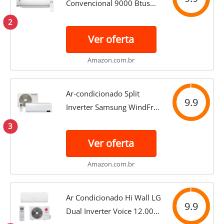
Convencional 9000 Btus
Quente e Frio MOD 1 TCL
2
220V
Ver oferta
Amazon.com.br
Ar-condicionado Split
9.9
Inverter Samsung WindFree
Connect Sem Vento 12.000
3
BTUs Quente e Frio
Ver oferta
AR12BSEAAWKNAZ 220V
220V
Amazon.com.br
Ar Condicionado Hi Wall LG
9.9
Dual Inverter Voice 12.000