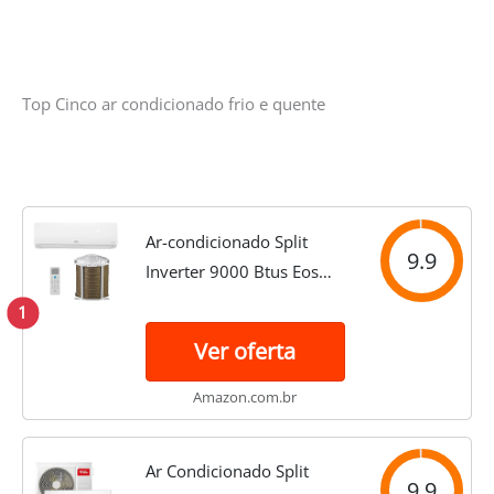
Top Cinco ar condicionado frio e quente
Ar-condicionado Split
9.9
Inverter 9000 Btus Eos
Smart Connect High Wall
1
Quente e Frio
Ver oferta
Eas9000iqfe2/eas9000iqfi2
220v
Amazon.com.br
Ar Condicionado Split
9.9