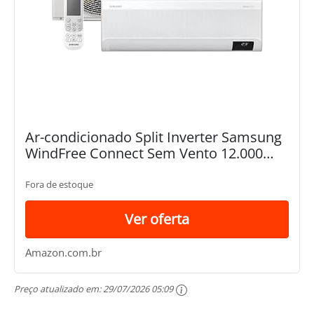
Ar-condicionado Split Inverter Samsung
WindFree Connect Sem Vento 12.000
BTUs Quente e Frio AR12BSEAAWKNAZ
220V 220V
Fora de estoque
Ver oferta
Amazon.com.br
Preço atualizado em:
29/07/2026 05:09