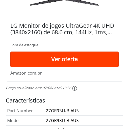
LG Monitor de jogos UltraGear 4K UHD
(3840x2160) de 68.6 cm, 144Hz, 1ms,
VESA DisplayHDR 400, G-SYNC e AMD
FreeSync Premium, HDMI 2.1,
Fora de estoque
DisplayPort, saída HP...
Ver oferta
Amazon.com.br
Preço atualizado em:
07/08/2026 13:36
Características
Part Number
27GR93U-B.AUS
Model
27GR93U-B.AUS