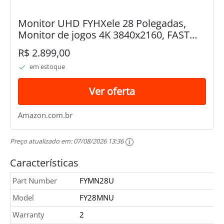
Monitor UHD FYHXele 28 Polegadas,
Monitor de jogos 4K 3840x2160, FAST
IPS, 1ms 144Hz, FreeSync, HDMI 2.1/2.0,
R$ 2.899,00
DP1.4, USB/Type C/VESA-Preto
em estoque
Ver oferta
Amazon.com.br
Preço atualizado em:
07/08/2026 13:36
Características
Part Number
FYMN28U
Model
FY28MNU
Warranty
2