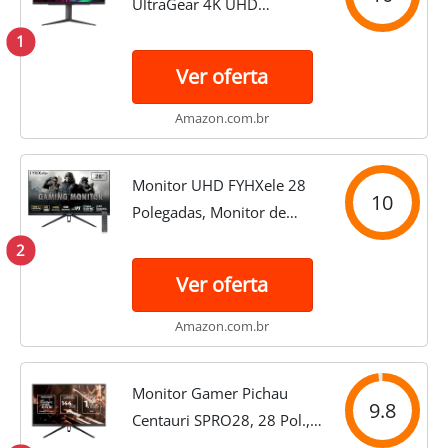
UltraGear 4K UHD
(3840x2160) de 68.6 cm,
1
144Hz, 1ms, VESA
Ver oferta
DisplayHDR 400, G-SYNC e
AMD FreeSync Premium,
Amazon.com.br
HDMI 2.1, DisplayPort,
saída HP...
Monitor UHD FYHXele 28
10
Polegadas, Monitor de
jogos 4K 3840x2160, FAST
2
IPS, 1ms 144Hz, FreeSync,
Ver oferta
HDMI 2.1/2.0, DP1.4,
USB/Type C/VESA-Preto
Amazon.com.br
Monitor Gamer Pichau
9.8
Centauri SPRO28, 28 Pol.,
IPS, 4K UHD, 1ms, 144Hz,