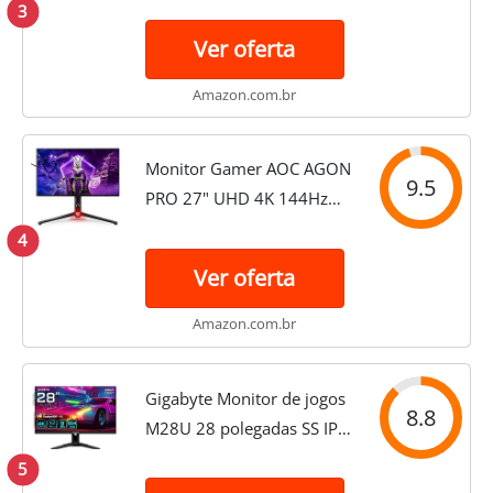
3
FreeSync, G-Sync,
Ver oferta
HDMI/DP, PG-CTSP28-BL01
Amazon.com.br
Monitor Gamer AOC AGON
9.5
PRO 27" UHD 4K 144Hz
1ms AG274UXP
4
Ver oferta
Amazon.com.br
Gigabyte Monitor de jogos
8.8
M28U 28 polegadas SS IPS
4K/UHD (3840 x 2160)
5
144Hz FreeSync Premium