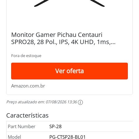
Monitor Gamer Pichau Centauri
SPRO28, 28 Pol., IPS, 4K UHD, 1ms,
144Hz, FreeSync, G-Sync, HDMI/DP, PG-
CTSP28-BL01
Fora de estoque
Ver oferta
Amazon.com.br
Preço atualizado em:
07/08/2026 13:36
Características
Part Number
SP-28
Model
PG-CTSP28-BL01