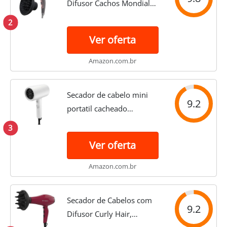
Difusor Cachos Mondial
Grey Rose Keratin SCN-11
2
2000W - 127v
Ver oferta
Amazon.com.br
Secador de cabelo mini
9.2
portatil cacheado
profissional 2700 quente e
3
frio inmetro (branco)
Ver oferta
Amazon.com.br
Secador de Cabelos com
9.2
Difusor Curly Hair,