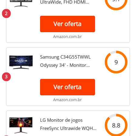
UltraWide, FHD HDMI
FSync, Ajuste de Altura
2
34WP550
Ver oferta
Amazon.com.br
Samsung ‎C34G55TWWL
9
Odyssey 34' - Monitor
Gamer Curvo, WQHD,
3
165Hz, 1ms, tela ultrawide,
Ver oferta
HDMI, Display Port,
Freesync Premium, preto,
Amazon.com.br
série G5
LG Monitor de jogos
8.8
FreeSync Ultrawide WQHD