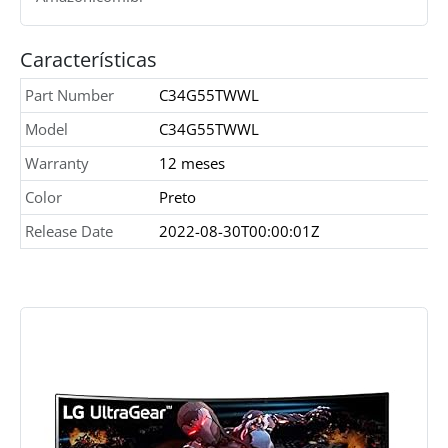
Características
Part Number
C34G55TWWL
Model
C34G55TWWL
Warranty
12 meses
Color
Preto
Release Date
2022-08-30T00:00:01Z