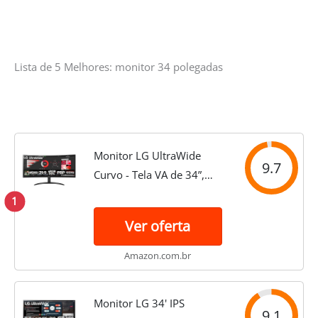
Lista de 5 Melhores: monitor 34 polegadas
Monitor LG UltraWide
9.7
Curvo - Tela VA de 34”,
WQHD 3440 x 1440, 21:9,
1
sRGB 99%, HDR10, PBP,
Ver oferta
OnScreen Control, Modo
Leitura e Flicker Safe,
Amazon.com.br
100Hz, AMD...
Monitor LG 34' IPS
9.1