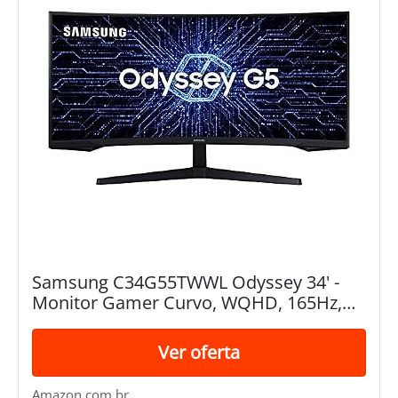
Samsung ‎C34G55TWWL Odyssey 34' -
Monitor Gamer Curvo, WQHD, 165Hz,
1ms, tela ultrawide, HDMI, Display Port,
Freesync Premium, preto, série G5
Ver oferta
Amazon.com.br