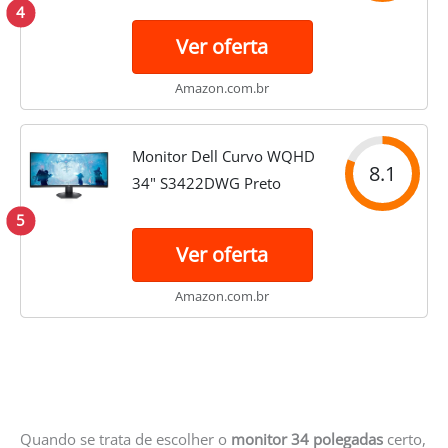
160Hz curvo 86.4 cm
4
(34GP63A) - 34 polegadas
Ver oferta
Amazon.com.br
Monitor Dell Curvo WQHD
8.1
34" S3422DWG Preto
5
Ver oferta
Amazon.com.br
Quando se trata de escolher o
monitor 34 polegadas
certo,