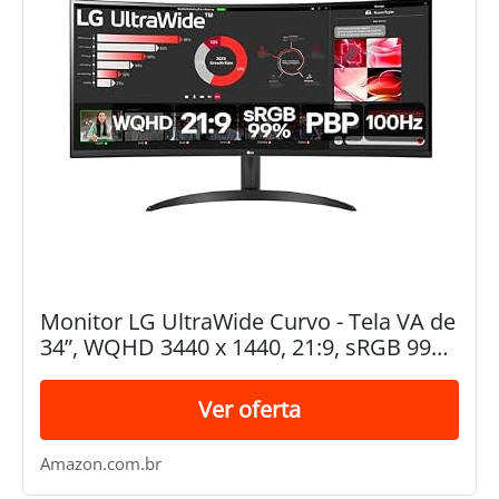
Monitor LG UltraWide Curvo - Tela VA de
34”, WQHD 3440 x 1440, 21:9, sRGB 99%,
HDR10, PBP, OnScreen Control, Modo
Leitura e Flicker Safe, 100Hz, AMD...
Ver oferta
Amazon.com.br