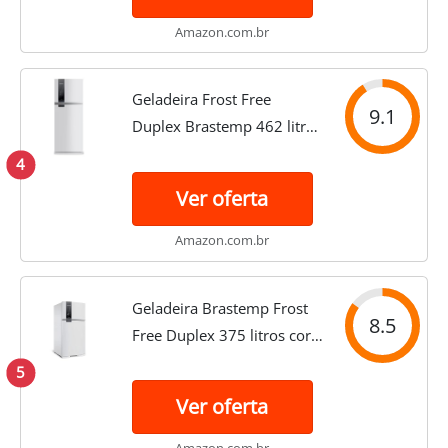
Amazon.com.br
Geladeira Frost Free
9.1
Duplex Brastemp 462 litros
Branca com Turbo Control -
4
BRM56BB 110V
Ver oferta
Amazon.com.br
Geladeira Brastemp Frost
8.5
Free Duplex 375 litros cor
Branca com Espaço Adapt -
5
BRM45JB 110V
Ver oferta