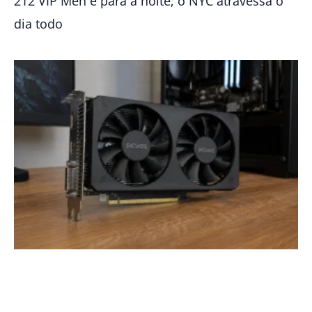
212 VIP Men é para a noite; o NYC atravessa o
dia todo