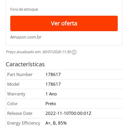
(2560X1080), 75HZ, 1MS (MBR), HDMI,
FREESYNC, HDR10
Fora de estoque
Ver oferta
Amazon.com.br
Preço atualizado em:
30/07/2026 11:30
Características
Part Number
178617
Model
178617
Warranty
1 Ano
Color
Preto
Release Date
2022-11-10T00:00:01Z
Energy Efficiency
A+, B, 85%