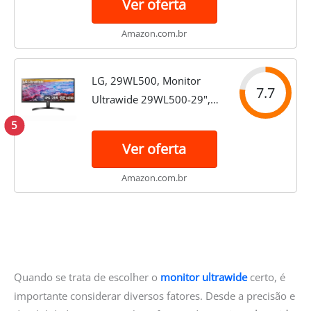
Ver oferta
B.AWZM
Amazon.com.br
LG, 29WL500, Monitor
7.7
Ultrawide 29WL500-29",
21:9 IPS, HDMI, HDR10,
5
Screen Split 2.0, Preto
Ver oferta
Amazon.com.br
Quando se trata de escolher o
monitor ultrawide
certo, é
importante considerar diversos fatores. Desde a precisão e