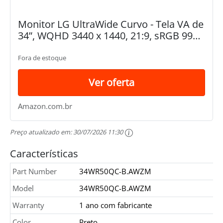
Monitor LG UltraWide Curvo - Tela VA de
34”, WQHD 3440 x 1440, 21:9, sRGB 99%,
HDR10, PBP, OnScreen Control, Modo
Leitura e Flicker Safe, 100Hz, AMD...
Fora de estoque
Ver oferta
Amazon.com.br
Preço atualizado em:
30/07/2026 11:30
Características
Part Number
34WR50QC-B.AWZM
Model
34WR50QC-B.AWZM
Warranty
1 ano com fabricante
Color
Preto