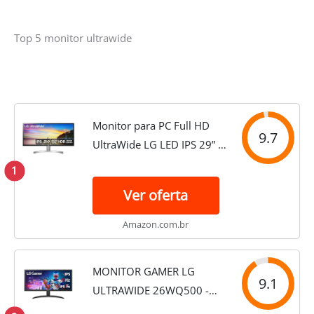
Top 5 monitor ultrawide
Monitor para PC Full HD
9.7
UltraWide LG LED IPS 29” -
29WK600, multi-color
1
Ver oferta
Amazon.com.br
MONITOR GAMER LG
9.1
ULTRAWIDE 26WQ500 -
TELA IPS DE 25.7", 21:9,