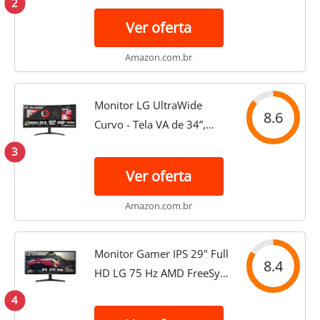
2
FHD (2560X1080), 75HZ,
Ver oferta
1MS (MBR), HDMI,
FREESYNC, HDR10
Amazon.com.br
Monitor LG UltraWide
8.6
Curvo - Tela VA de 34”,
WQHD 3440 x 1440, 21:9,
3
sRGB 99%, HDR10, PBP,
Ver oferta
OnScreen Control, Modo
Leitura e Flicker Safe,
Amazon.com.br
100Hz, AMD...
Monitor Gamer IPS 29" Full
8.4
HD LG 75 Hz AMD FreeSyn
e Flicker Safe 1 HDMI 1
4
DisplayPort 29UM69G-