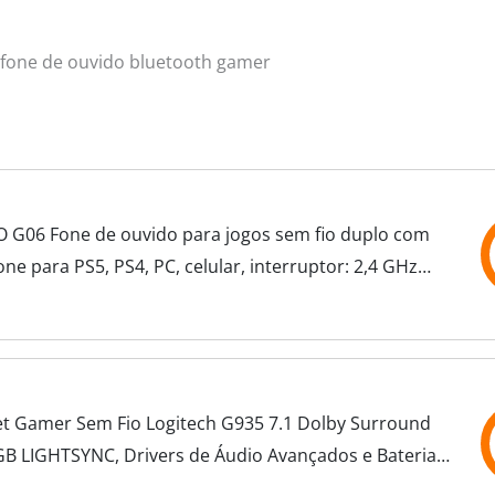
 fone de ouvido bluetooth gamer
G06 Fone de ouvido para jogos sem fio duplo com
ne para PS5, PS4, PC, celular, interruptor: 2,4 GHz
 + Bluetooth - bateria de 100 h -...
t Gamer Sem Fio Logitech G935 7.1 Dolby Surround
B LIGHTSYNC, Drivers de Áudio Avançados e Bateria
gável para PC, PlayStation, Xbox e...