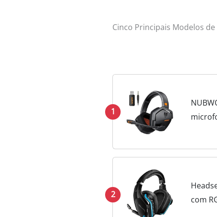
Cinco Principais Modelos de
NUBWO 
1
microfo
sem fio
Headse
2
com RG
Recarre