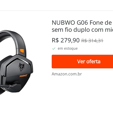
NUBWO G06 Fone de o
sem fio duplo com mi
PS4, PC, celular, inte
R$ 279,90
R$ 314,31
sem fio + Bluetooth - 
em estoque
-...
Ver oferta
Amazon.com.br