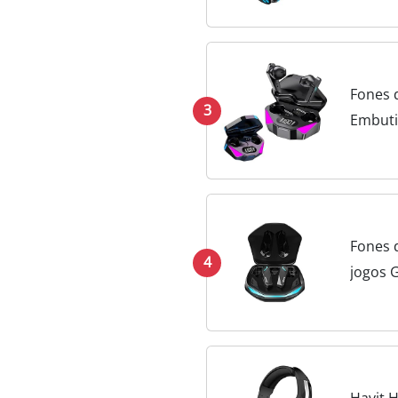
Fones 
3
Embuti
Fones 
4
jogos 
Surrou
Havit 