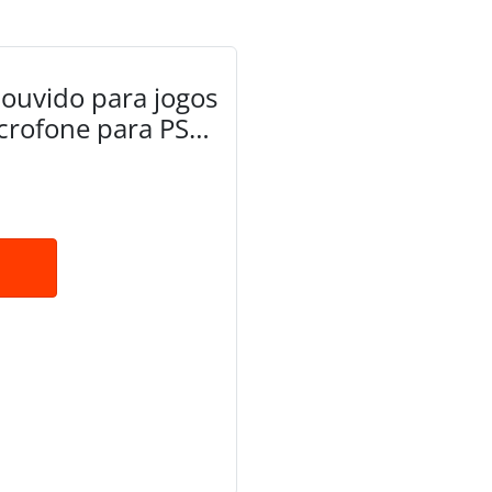
uvido para jogos
crofone para PS5,
rruptor: 2,4 GHz
bateria de 100 h