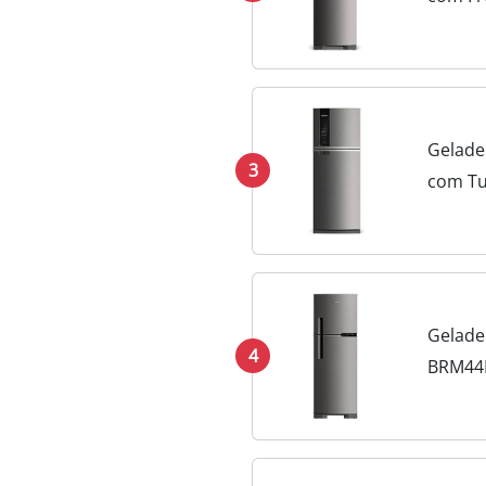
Geladei
3
com Tu
Gelade
4
BRM44