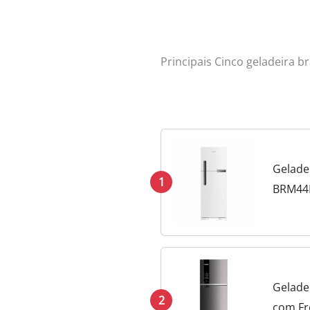
Principais Cinco geladeira b
Geladei
1
BRM44
Geladei
2
com Fr