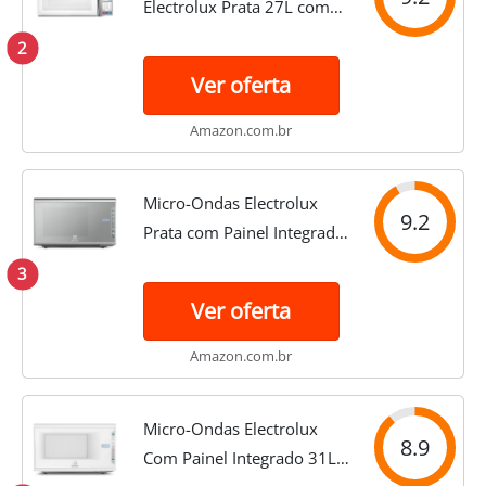
Electrolux Prata 27L com
55 receitas pré-
2
programadas no Menu
Ver oferta
Online (MS37R), 220V
Amazon.com.br
Micro-Ondas Electrolux
9.2
Prata com Painel Integrado
31L (MI41S)
3
Ver oferta
Amazon.com.br
Micro-Ondas Electrolux
8.9
Com Painel Integrado 31L