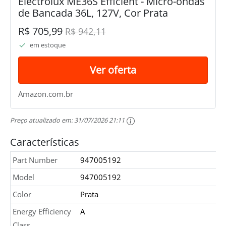
Electrolux ME36S Efficient - Micro-ondas
de Bancada 36L, 127V, Cor Prata
R$ 705,99
R$ 942,11
em estoque
Ver oferta
Amazon.com.br
Preço atualizado em:
31/07/2026 21:11
Características
Part Number
947005192
Model
947005192
Color
Prata
Energy Efficiency
A
Class