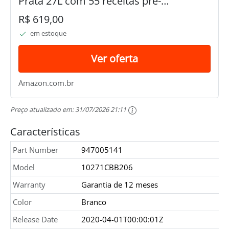
Prata 27L com 55 receitas pré-
programadas no Menu Online (MS37R),
R$ 619,00
220V
em estoque
Ver oferta
Amazon.com.br
Preço atualizado em:
31/07/2026 21:11
Características
Part Number
947005141
Model
10271CBB206
Warranty
Garantia de 12 meses
Color
Branco
Release Date
2020-04-01T00:00:01Z