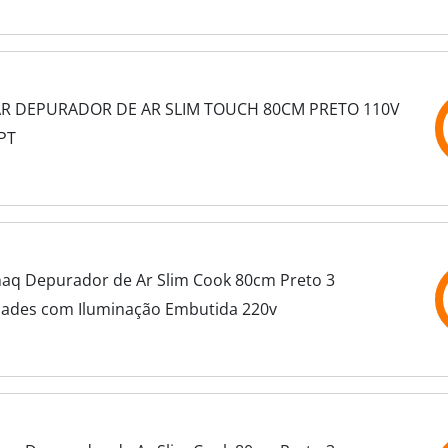
R DEPURADOR DE AR SLIM TOUCH 80CM PRETO 110V
PT
aq Depurador de Ar Slim Cook 80cm Preto 3
dades com Iluminação Embutida 220v