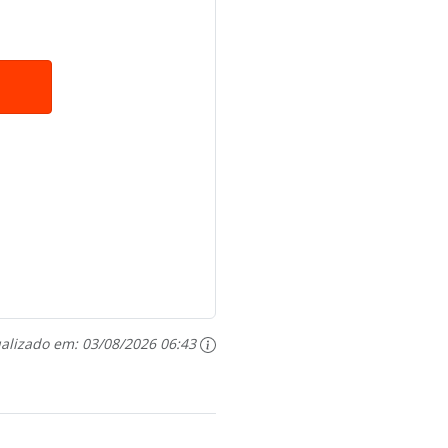
ualizado em:
03/08/2026 06:43