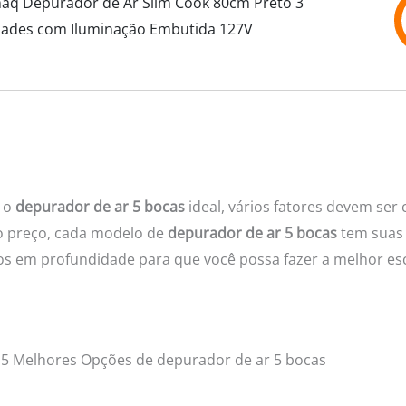
aq Depurador de Ar Slim Cook 80cm Preto 3
dades com Iluminação Embutida 127V
r o
depurador de ar 5 bocas
ideal, vários fatores devem ser
 o preço, cada modelo de
depurador de ar 5 bocas
tem suas 
os em profundidade para que você possa fazer a melhor es
5 Melhores Opções de depurador de ar 5 bocas