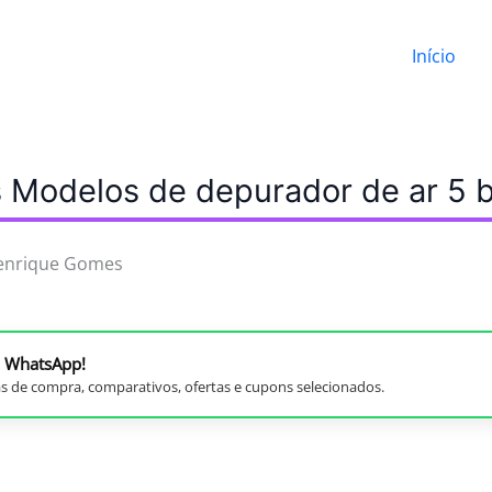
Início
s Modelos de depurador de ar 5 
enrique Gomes
no WhatsApp!
s de compra, comparativos, ofertas e cupons selecionados.