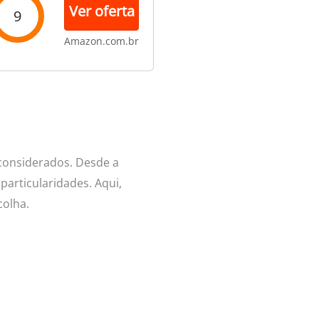
Ver oferta
9
Amazon.com.br
 considerados. Desde a
particularidades. Aqui,
colha.