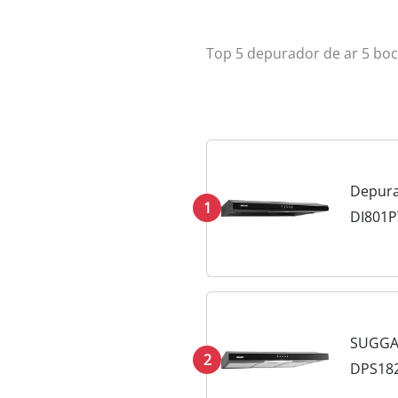
Top 5 depurador de ar 5 bo
Depura
1
DI801P
SUGGAR
2
DPS18