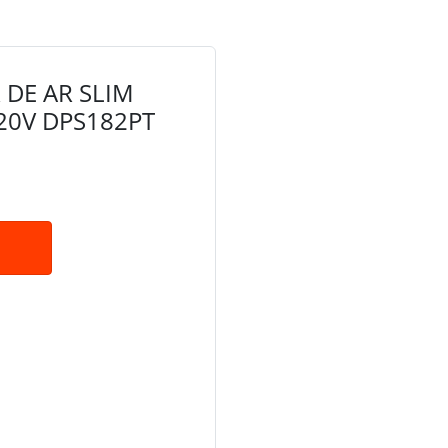
DE AR SLIM
220V DPS182PT