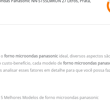
ondas Panasonic NN-ST55LMRUN 27 Litros, Prata,
r o
forno microondas panasonic
ideal, diversos aspectos sã
 o custo-benefício, cada modelo de
forno microondas panas
os analisar esses fatores em detalhe para que você possa f
 5 Melhores Modelos de forno microondas panasonic