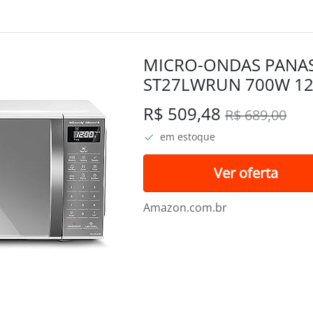
MICRO-ONDAS PANAS
ST27LWRUN 700W 12
(AM)
R$ 509,48
R$ 689,00
em estoque
Ver oferta
Amazon.com.br