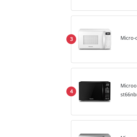
Micro-
3
Microo
4
st66nb