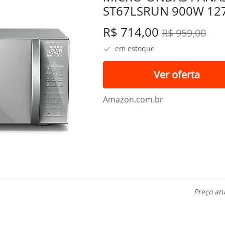
ST67LSRUN 900W 127
R$ 714,00
R$ 959,00
em estoque
Ver oferta
Amazon.com.br
Preço at