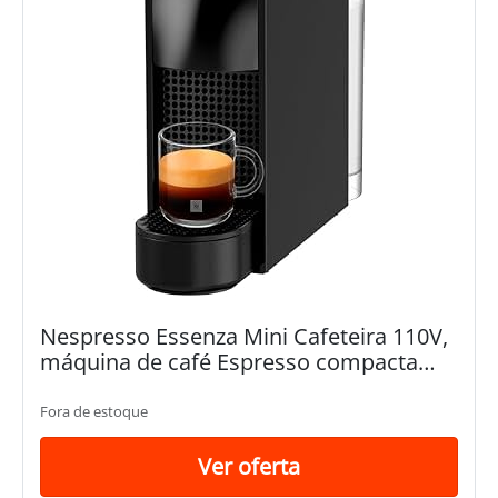
Nespresso Essenza Mini Cafeteira 110V,
máquina de café Espresso compacta
para casa, máquina de cápsula/cápsula
elétrica automática (preta)
Fora de estoque
Ver oferta