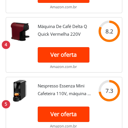
Amazon.com.br
Máquina De Café Delta Q
8.2
Quick Vermelha 220V
4
Ver oferta
Amazon.com.br
Nespresso Essenza Mini
7.3
Cafeteira 110V, máquina de
café Espresso compacta
5
para casa, máquina de
Ver oferta
cápsula/cápsula elétrica
automática (preta)
Amazon.com.br