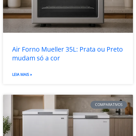
Air Forno Mueller 35L: Prata ou Preto
mudam só a cor
LEIA MAIS »
COMPARATIVOS