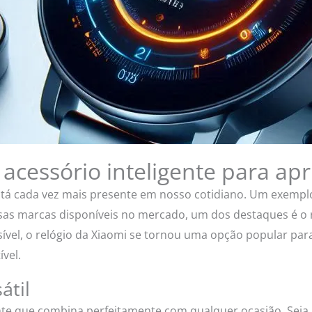
acessório inteligente para ap
á cada vez mais presente em nosso cotidiano. Um exemplo 
as marcas disponíveis no mercado, um dos destaques é o r
ível, o relógio da Xiaomi se tornou uma opção popular par
vel.
átil
ante que combina perfeitamente com qualquer ocasião. Sej