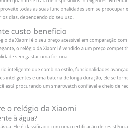
um quando se trata de dispositivos inteligentes. No entan
aproveite todas as suas funcionalidades sem se preocupar
ários dias, dependendo do seu uso.
nte custo-benefício
lógio da Xiaomi é o seu preço acessível em comparação co
egante, o relógio da Xiaomi é vendido a um preço competit
lidade sem gastar uma fortuna.
io inteligente que combina estilo, funcionalidades avança
es inteligentes e uma bateria de longa duração, ele se to
cê está procurando um smartwatch confiável e cheio de rec
e o relógio da Xiaomi
ente à água?
à água. Ele é classificado com uma certificação de resistên