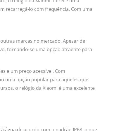
to, o relógio da Xiaomi oferece uma
 em recarregá-lo com frequência. Com uma
m outras marcas no mercado. Apesar de
ivo, tornando-se uma opção atraente para
das e um preço acessível. Com
rnou uma opção popular para aqueles que
ursos, o relógio da Xiaomi é uma excelente
cia à água de acordo com o padrão IP68, o que