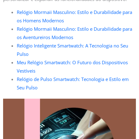
Relógio Mormaii Masculino: Estilo e Durabilidade para
os Homens Modernos
Relógio Mormaii Masculino: Estilo e Durabilidade para
os Aventureiros Modernos
Relógio Inteligente Smartwatch: A Tecnologia no Seu
Pulso
Meu Relógio Smartwatch: O Futuro dos Dispositivos
Vestíveis
Relógio de Pulso Smartwatch: Tecnologia e Estilo em
Seu Pulso