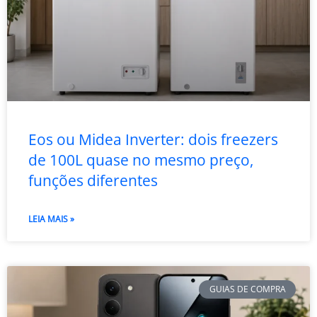
Eos ou Midea Inverter: dois freezers
de 100L quase no mesmo preço,
funções diferentes
LEIA MAIS »
GUIAS DE COMPRA