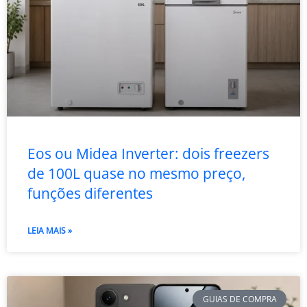
Eos ou Midea Inverter: dois freezers
de 100L quase no mesmo preço,
funções diferentes
LEIA MAIS »
GUIAS DE COMPRA