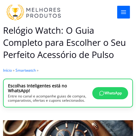
Ir
para
o
Relógio Watch: O Guia
conteúdo
Completo para Escolher o Seu
Perfeito Acessório de Pulso
Início
»
Smartwatch
»
Escolhas Inteligentes está no
WhatsApp!
WhatsApp
Entre no canal e acompanhe guias de compra,
comparativos, ofertas e cupons selecionados.