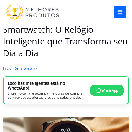
Ir
para
o
Smartwatch: O Relógio
conteúdo
Inteligente que Transforma seu
Dia a Dia
Início
»
Smartwatch
»
Escolhas Inteligentes está no
WhatsApp!
WhatsApp
Entre no canal e acompanhe guias de compra,
comparativos, ofertas e cupons selecionados.