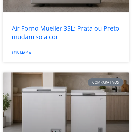
Air Forno Mueller 35L: Prata ou Preto
mudam só a cor
LEIA MAIS »
COMPARATIVOS