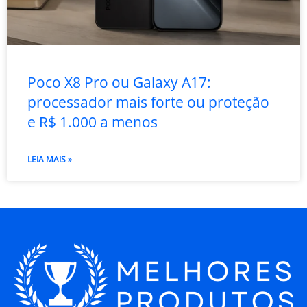
Poco X8 Pro ou Galaxy A17:
processador mais forte ou proteção
e R$ 1.000 a menos
LEIA MAIS »