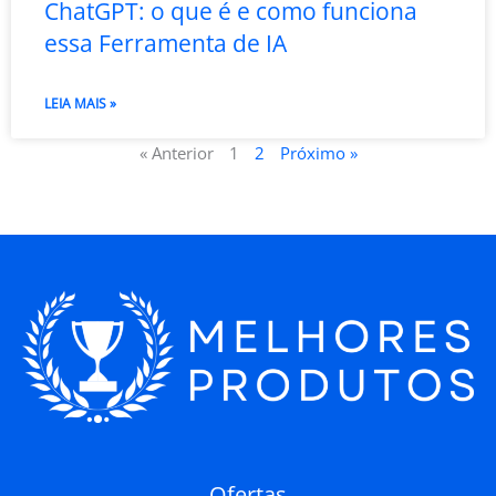
ChatGPT: o que é e como funciona
essa Ferramenta de IA
LEIA MAIS »
« Anterior
1
2
Próximo »
Ofertas