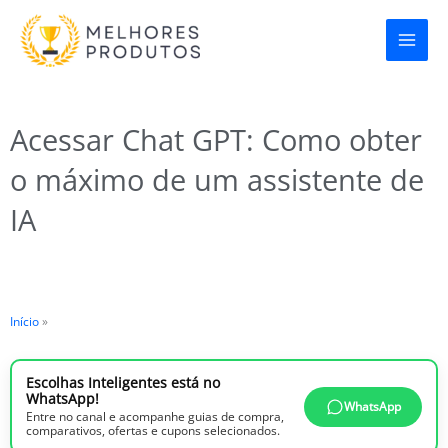
Ir
para
o
conteúdo
Acessar Chat GPT: Como obter
o máximo de um assistente de
IA
Início
»
Escolhas Inteligentes está no
WhatsApp!
WhatsApp
Entre no canal e acompanhe guias de compra,
comparativos, ofertas e cupons selecionados.