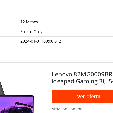
12 Meses
Storm Grey
2024-01-01T00:00:01Z
Lenovo 82MG0009BR 
ideapad Gaming 3i, i
512GB SSD Dedicada
15.6" FHD WVA W11, 
Ver oferta
Amazon.com.br