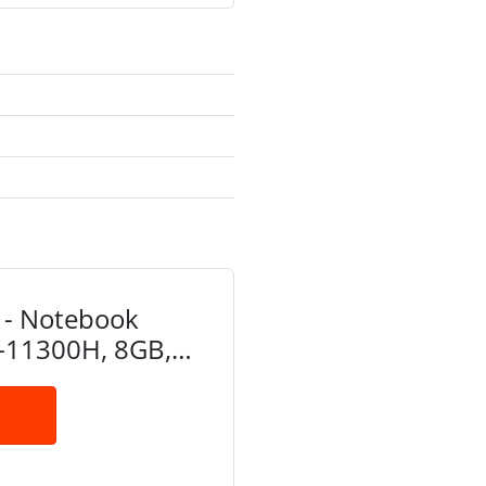
- Notebook
5-11300H, 8GB,
 GTX 1650 4GB
Preto