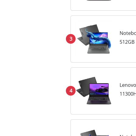
Notebo
3
512GB 
Lenovo
4
11300H
FHD WV