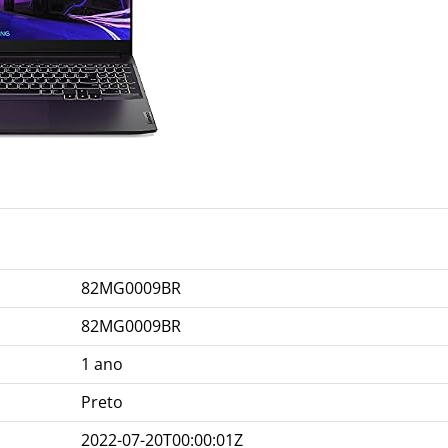
82MG0009BR
82MG0009BR
1 ano
Preto
2022-07-20T00:00:01Z