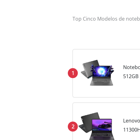
Top Cinco Modelos de note
Notebo
1
512GB 
Lenovo
2
11300H
WVA W1