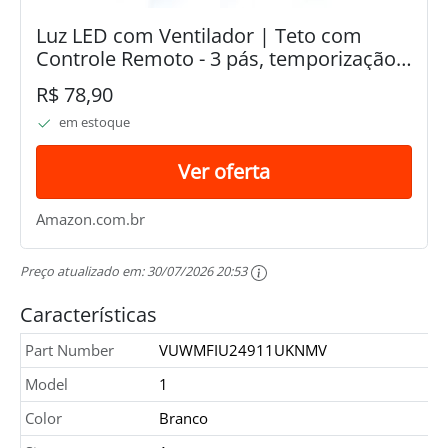
Luz LED com Ventilador | Teto com
Controle Remoto - 3 pás, temporização,
3 velocidades, luz LED regulável,
R$ 78,90
luminária para quarto infantil, sala estar
em estoque
Shangjia
Ver oferta
Amazon.com.br
Preço atualizado em:
30/07/2026 20:53
Características
Part Number
VUWMFIU24911UKNMV
Model
1
Color
Branco