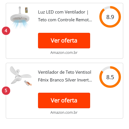
Luz LED com Ventilador |
8.9
Teto com Controle Remoto
- 3 pás, temporização, 3
4
velocidades, luz LED
Ver oferta
regulável, luminária para
quarto infantil, sala estar
Amazon.com.br
Shangjia
Ventilador de Teto Ventisol
8.5
Fênix Branco Silver Inverter
Controle Remoto, 6
5
Velocidades Bivolt
Ver oferta
Amazon.com.br