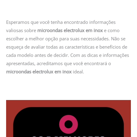
Esperamos que você tenha encontrado informações
valiosas sobre
microondas electrolux em inox
e como
escolher a melhor opção para suas necessidades. Não se
esqueça de avaliar todas as características e benefícios de
cada modelo antes de decidir. Com as dicas e informações
apresentadas, acreditamos que você encontrará o
microondas electrolux em inox
ideal.