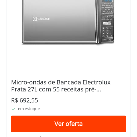
Micro-ondas de Bancada Electrolux
Prata 27L com 55 receitas pré-
programadas no Menu Online (MS37R)
R$ 692,55
220v
em estoque
Ver oferta